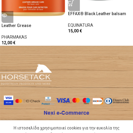
EFFAX® Black Leather balsam
EQUINATURA
Leather Grease
15,00
€
PHARMAKAS
12,00
€
Η ιστοσελίδα χρησιμοποιεί cookies για την ευκολία της
Shop
Wishlist
Cart
My account