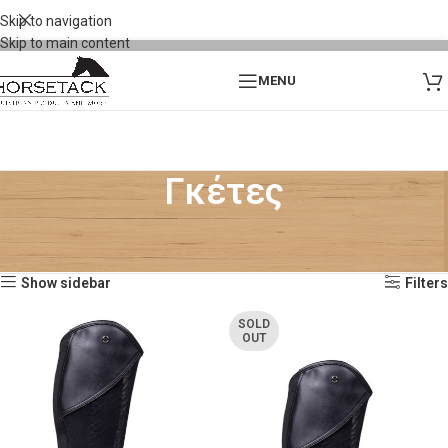
Skip to navigation
Skip to main content
MENU
Γκέτες
Αρχική σελίδα
Προϊόντα
Ιππέας
Γκέτες
Προβάλλονται όλα - 7 αποτελέσματα
Show sidebar
Filters
SOLD
OUT