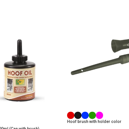
Hoof brush with holder color
0ml (Can with brush)