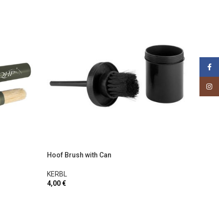
Face
Insta
Hoof Brush with Can
KERBL
4,00
€