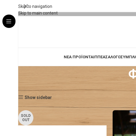
Skip to navigation
Skip to main content
ΝΕΑ ΠΡΟΪΟΝΤΑ
ΙΠΠΕΑΣ
ΑΛΟΓΟ
ΣΥΜΠΛ
Φ
Αρχική σελίδα
Προϊόντα
Συμπληρώματα
Φροντίδα Οπλών 
Show sidebar
SOLD
OUT