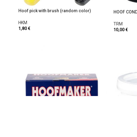
Hoof pick with brush (random color)
HOOF COND
HKM
TRM
1,80
€
10,00
€