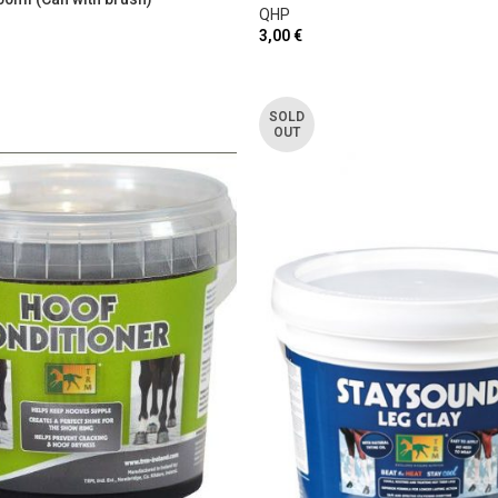
QHP
3,00
€
SOLD
OUT