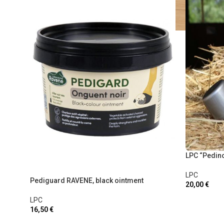
LPC “Pedino
LPC
Pediguard RAVENE, black ointment
20,00
€
LPC
16,50
€