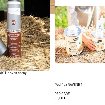
ir” Hooves spray
Pediflex RAVENE 1lt
PEDICADE
35,00
€