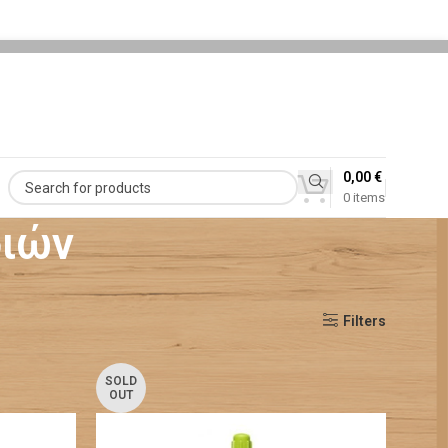
0,00
€
0
items
διών
Βλέπετε 13–15 από 15 αποτελέσματα
Show
12
24
100
Filters
SOLD
OUT