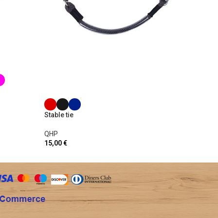
Luxury 
QHP
Stable tie
15,00
€
QHP
15,00
€