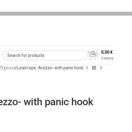
0,00
€
0
items
Σχοινιά
Lead rope -Arezzo- with panic hook
ezzo- with panic hook