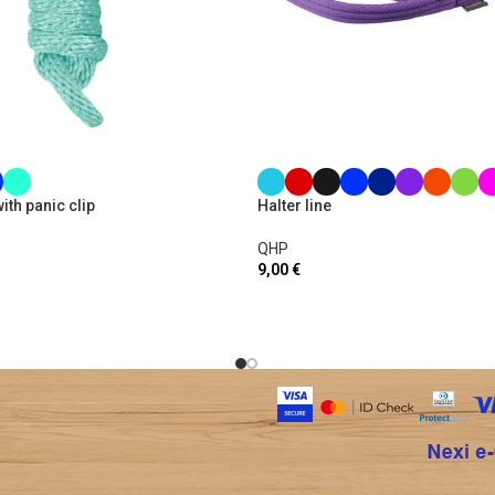
th panic clip
Halter line
QHP
9,00
€