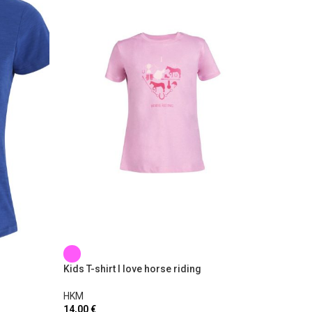
T-shirt 
HKM
Kids T-shirt I love horse riding
24,00
€
HKM
14,00
€