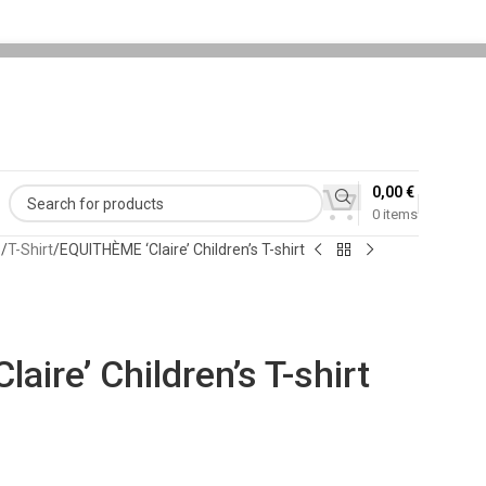
0,00
€
0
items
ς
T-Shirt
EQUITHÈME ‘Claire’ Children’s T-shirt
ire’ Children’s T-shirt