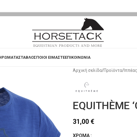
ΗΡΩΜΑΤΑ
ΣΤΑΒΛΟΣ
ΠΟΙΟΙ ΕΙΜΑΣΤΕ
ΕΠΙΚΟΙΝΩΝΙΑ
Αρχική σελίδα
Προϊόντα
Ιππέα
EQUITHÈME ‘Cla
31,00
€
ΧΡΏΜΑ