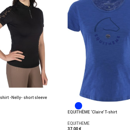
shirt -Nelly- short sleeve
EQUITHÈME ‘Claire’ T-shirt
EQUITHEME
37,00
€