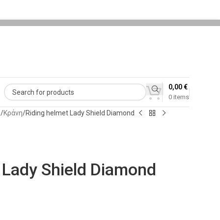
0,00
€
0
items
ς
Κράνη
Riding helmet Lady Shield Diamond
 Lady Shield Diamond