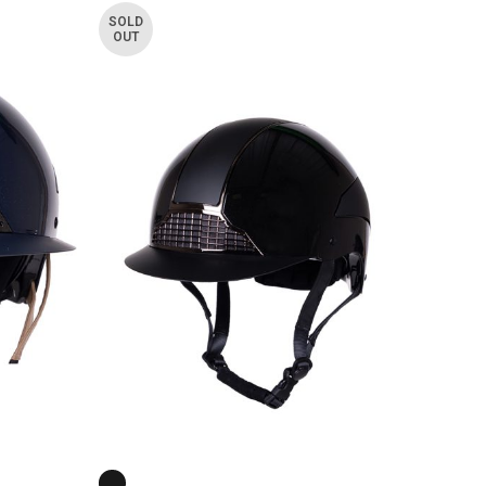
SOLD
OUT
Riding 