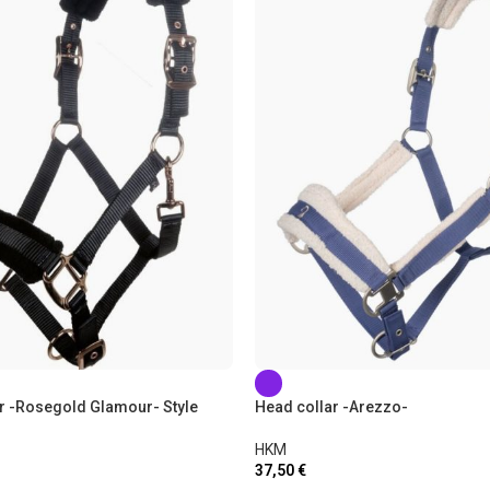
r -Rosegold Glamour- Style
Head collar -Arezzo-
HKM
37,50
€