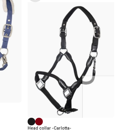
Head col
QHP
Head collar -Carlotta-
35,50
€