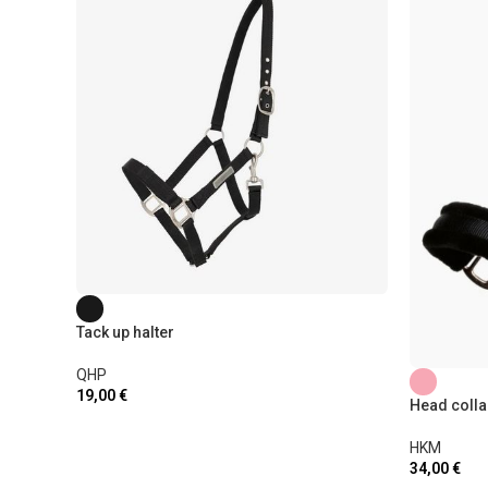
Tack up halter
QHP
19,00
€
Head colla
HKM
34,00
€