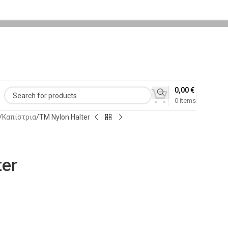
0,00
€
0
items
Καπίστρια
TM Nylon Halter
ter