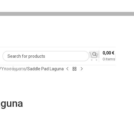
0,00
€
0
items
Υποσάγματα
Saddle Pad Laguna
aguna