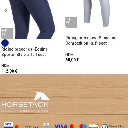
Riding breeches -Sunshine
Competition- s. f. seat
Riding breeches -Equine
HKM
Sports- Style s. full seat
68,00
€
HKM
112,00
€